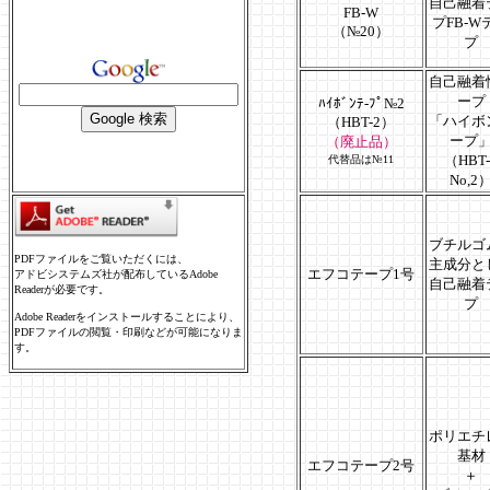
自己融着
FB-W
プFB-W
（№20）
プ
自己融着
ープ
ﾊｲﾎﾞﾝﾃ-ﾌﾟ№2
「ハイボ
（HBT-2）
ープ
（廃止品）
（HBT-
代替品は№11
No,2
ブチルゴ
PDFファイルをご覧いただくには、
主成分と
エフコテープ1号
アドビシステムズ社が配布しているAdobe
自己融着
Readerが必要です。
プ
Adobe Readerをインストールすることにより、
PDFファイルの閲覧・印刷などが可能になりま
す。
ポリエチ
基材
エフコテープ2号
＋